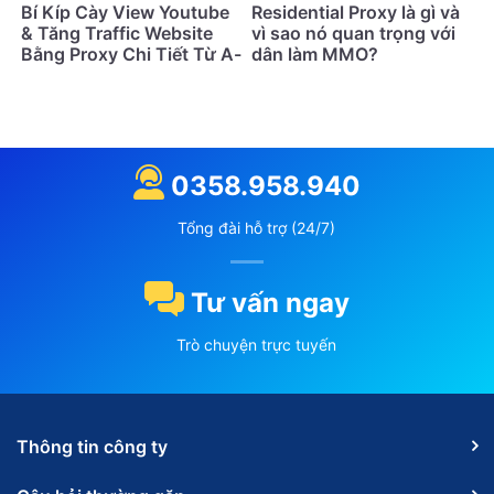
Bí Kíp Cày View Youtube
Residential Proxy là gì và
& Tăng Traffic Website
vì sao nó quan trọng với
Bằng Proxy Chi Tiết Từ A-
dân làm MMO?
Z
0358.958.940
Tổng đài hỗ trợ (24/7)
Tư vấn ngay
Trò chuyện trực tuyến
Thông tin công ty