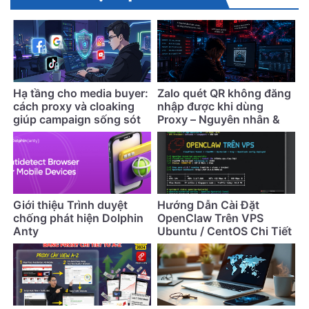
Hạ tầng cho media buyer:
Zalo quét QR không đăng
cách proxy và cloaking
nhập được khi dùng
giúp campaign sống sót
Proxy – Nguyên nhân &
lâu hơn
cách khắc phục
Giới thiệu Trình duyệt
Hướng Dẫn Cài Đặt
chống phát hiện Dolphin
OpenClaw Trên VPS
Anty
Ubuntu / CentOS Chi Tiết
Nhất (Cập Nhật 2026)