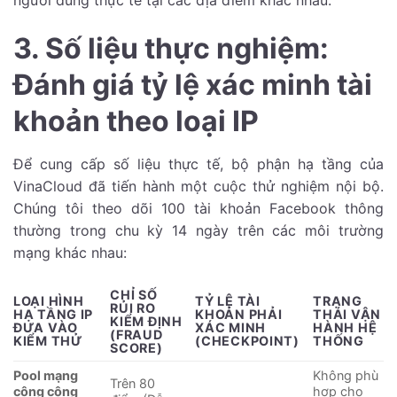
3. Số liệu thực nghiệm:
Đánh giá tỷ lệ xác minh tài
khoản theo loại IP
Để cung cấp số liệu thực tế, bộ phận hạ tầng của
VinaCloud đã tiến hành một cuộc thử nghiệm nội bộ.
Chúng tôi theo dõi 100 tài khoản Facebook thông
thường trong chu kỳ 14 ngày trên các môi trường
mạng khác nhau:
CHỈ SỐ
LOẠI HÌNH
TỶ LỆ TÀI
TRẠNG
RỦI RO
HẠ TẦNG IP
KHOẢN PHẢI
THÁI VẬN
KIỂM ĐỊNH
ĐƯA VÀO
XÁC MINH
HÀNH HỆ
(FRAUD
KIỂM THỬ
(CHECKPOINT)
THỐNG
SCORE)
Pool mạng
Không phù
Trên 80
công cộng
hợp cho