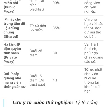
điểm (Dễ
miễn phí
90%
công việc
dính
(Public
chuyên
blacklist)
Proxy)
nghiệp.
IP máy chủ
Chỉ phù
trung tâm dữ
hợp với các
Từ 40 đến
liệu dùng
35%
tác vụ đọc
55 điểm
chung
dữ liệu thô
(Shared)
cơ bản.
Hạ tầng IP
Vận hành
độc quyền
ổn định,
Dưới 25
tĩnh sạch
8%
phù hợp
điểm
(Private
chạy quảng
Proxy)
cáo số.
Tối ưu nhất
Dải IP cáp
cho việc
Dưới 15
quang nhà
nuôi hệ
điểm (Độ
4%
mạng viễn
thống tài
trust cao)
thông dân cư
khoản dài
hạn.
Lưu ý từ cuộc thử nghiệm:
Tỷ lệ sống