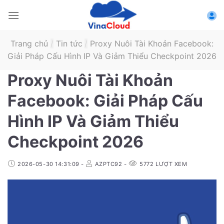
Skip
to
content
Trang chủ
/
Tin tức
/
Proxy Nuôi Tài Khoản Facebook:
Giải Pháp Cấu Hình IP Và Giảm Thiểu Checkpoint 2026
Proxy Nuôi Tài Khoản
Facebook: Giải Pháp Cấu
Hình IP Và Giảm Thiểu
Checkpoint 2026
2026-05-30 14:31:09
-
AZPTC92
-
5772
LƯỢT XEM