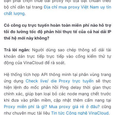
bạn phải chọn thuê dải proxy nội địa đạt chuẩn theo
bộ chỉ dẫn tại trang
Địa chỉ mua proxy Việt Nam uy tín
chất lượng
.
Có công cụ trực tuyến hoàn toàn miễn phí nào hỗ trợ
tôi đo lường tốc độ phản hồi thực tế của cả hai dải IP
thế hệ mới này không?
Trả lời ngắn:
Người dùng sao chép thông số dải tài
khoản dán trực tiếp trực tiếp vào cổng kiểm thử tự
động của VinaCloud để rà soát.
Hệ thống tích hợp API thông minh tại phân vùng trang
ứng dụng
Check live/ die Proxy trực tuyến
sẽ thực
hiện lệnh đo mốc phản hồi Ping delay thời gian thực
chính xác, giúp bạn loại bỏ các node mạng chết trước
khi đưa vào phần mềm, cập nhật thêm cẩm nang tại
Proxy miễn phí là gì? Mua proxy giá rẻ ở đâu?
cũng
như chuyên mục tài liệu
Tin tức Công nghệ VinaCloud
.