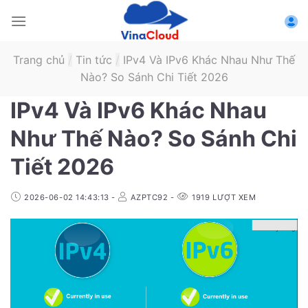
Skip
to
content
Trang chủ
/
Tin tức
/
IPv4 Và IPv6 Khác Nhau Như Thế
Nào? So Sánh Chi Tiết 2026
IPv4 Và IPv6 Khác Nhau
Như Thế Nào? So Sánh Chi
Tiết 2026
2026-06-02 14:43:13
-
AZPTC92
-
1919
LƯỢT XEM