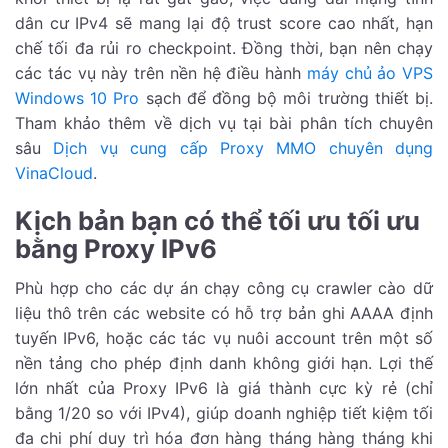
dân cư IPv4 sẽ mang lại độ trust score cao nhất, hạn
chế tối đa rủi ro checkpoint. Đồng thời, bạn nên chạy
các tác vụ này trên nền hệ điều hành
máy chủ ảo VPS
Windows 10 Pro
sạch để đồng bộ môi trường thiết bị.
Tham khảo thêm về dịch vụ tại bài phân tích chuyên
sâu
Dịch vụ cung cấp Proxy MMO chuyên dụng
VinaCloud
.
Kịch bản bạn có thể tối ưu tối ưu
bằng Proxy IPv6
Phù hợp cho các dự án chạy công cụ crawler cào dữ
liệu thô trên các website có hỗ trợ bản ghi AAAA định
tuyến IPv6, hoặc các tác vụ nuôi account trên một số
nền tảng cho phép định danh không giới hạn. Lợi thế
lớn nhất của Proxy IPv6 là giá thành cực kỳ rẻ (chỉ
bằng 1/20 so với IPv4), giúp doanh nghiệp tiết kiệm tối
đa chi phí duy trì hóa đơn hàng tháng hàng tháng khi