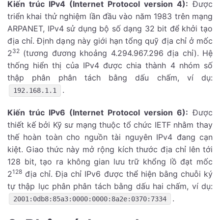
Kiến trúc IPv4 (Internet Protocol version 4):
Được
triển khai thử nghiệm lần đầu vào năm 1983 trên mạng
ARPANET, IPv4 sử dụng bộ số dạng 32 bit để khởi tạo
địa chỉ. Định dạng này giới hạn tổng quỹ địa chỉ ở mốc
32
2
(tương đương khoảng 4.294.967.296 địa chỉ). Hệ
thống hiển thị của IPv4 được chia thành 4 nhóm số
thập phân phân tách bằng dấu chấm, ví dụ:
.
192.168.1.1
Kiến trúc IPv6 (Internet Protocol version 6):
Được
thiết kế bởi Kỹ sư mạng thuộc tổ chức IETF nhằm thay
thế hoàn toàn cho nguồn tài nguyên IPv4 đang cạn
kiệt. Giao thức này mở rộng kích thước địa chỉ lên tới
128 bit, tạo ra không gian lưu trữ khổng lồ đạt mốc
128
2
địa chỉ. Địa chỉ IPv6 được thể hiện bằng chuỗi ký
tự thập lục phân phân tách bằng dấu hai chấm, ví dụ:
.
2001:0db8:85a3:0000:0000:8a2e:0370:7334