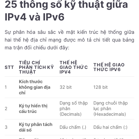
25 thông số kỹ thuật giữa
IPv4 và IPv6
Sự phân hóa sâu sắc về mặt kiến trúc hệ thống giữa
hai thế hệ địa chỉ mạng được mô tả chi tiết qua bảng
ma trận đối chiếu dưới đây:
TIÊU CHÍ
THẾ HỆ
THẾ HỆ GIAO
STT
PHÂN TÍCH KỸ
GIAO THỨC
THỨC IPV6
THUẬT
IPV4
Kích thước
1
không gian địa
32 bit
128 bit
chỉ
Dạng số thập
Dạng chuỗi thập
Ký tự hiển thị
2
phân
lục phân
cấu trúc
(Decimals)
(Hexadecimals)
Ký tự phân tách
3
Dấu chấm (.)
Dấu hai chấm (:)
dải số