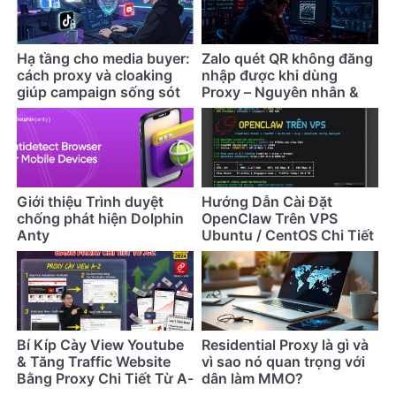
Hạ tầng cho media buyer:
Zalo quét QR không đăng
cách proxy và cloaking
nhập được khi dùng
giúp campaign sống sót
Proxy – Nguyên nhân &
lâu hơn
cách khắc phục
Giới thiệu Trình duyệt
Hướng Dẫn Cài Đặt
chống phát hiện Dolphin
OpenClaw Trên VPS
Anty
Ubuntu / CentOS Chi Tiết
Nhất (Cập Nhật 2026)
Bí Kíp Cày View Youtube
Residential Proxy là gì và
& Tăng Traffic Website
vì sao nó quan trọng với
Bằng Proxy Chi Tiết Từ A-
dân làm MMO?
Z