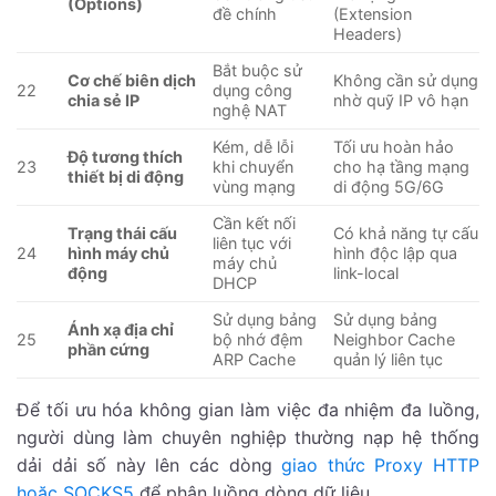
(Options)
đề chính
(Extension
Headers)
Bắt buộc sử
Cơ chế biên dịch
Không cần sử dụng
22
dụng công
chia sẻ IP
nhờ quỹ IP vô hạn
nghệ NAT
Kém, dễ lỗi
Tối ưu hoàn hảo
Độ tương thích
23
khi chuyển
cho hạ tầng mạng
thiết bị di động
vùng mạng
di động 5G/6G
Cần kết nối
Trạng thái cấu
Có khả năng tự cấu
liên tục với
24
hình máy chủ
hình độc lập qua
máy chủ
động
link-local
DHCP
Sử dụng bảng
Sử dụng bảng
Ánh xạ địa chỉ
25
bộ nhớ đệm
Neighbor Cache
phần cứng
ARP Cache
quản lý liên tục
Để tối ưu hóa không gian làm việc đa nhiệm đa luồng,
người dùng làm chuyên nghiệp thường nạp hệ thống
dải dải số này lên các dòng
giao thức Proxy HTTP
hoặc SOCKS5
để phân luồng dòng dữ liệu.