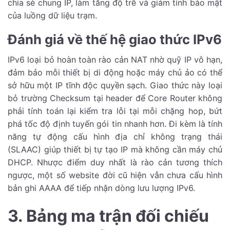
chia sẻ chung IP, làm tăng độ trễ và giảm tính bảo mật
của luồng dữ liệu trạm.
Đánh giá về thế hệ giao thức IPv6
IPv6 loại bỏ hoàn toàn rào cản NAT nhờ quỹ IP vô hạn,
đảm bảo mỗi thiết bị di động hoặc máy chủ ảo có thể
sở hữu một IP tĩnh độc quyền sạch. Giao thức này loại
bỏ trường Checksum tại header để Core Router không
phải tính toán lại kiểm tra lỗi tại mỗi chặng hop, bứt
phá tốc độ định tuyến gói tin nhanh hơn. Đi kèm là tính
năng tự động cấu hình địa chỉ không trạng thái
(SLAAC) giúp thiết bị tự tạo IP mà không cần máy chủ
DHCP. Nhược điểm duy nhất là rào cản tương thích
ngược, một số website đời cũ hiện vẫn chưa cấu hình
bản ghi AAAA để tiếp nhận dòng lưu lượng IPv6.
3. Bảng ma trận đối chiếu