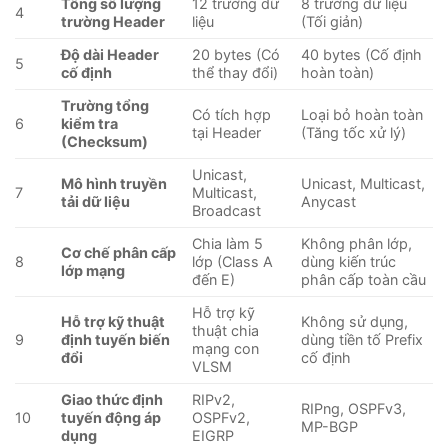
Tổng số lượng
12 trường dữ
8 trường dữ liệu
4
trường Header
liệu
(Tối giản)
Độ dài Header
20 bytes (Có
40 bytes (Cố định
5
cố định
thể thay đổi)
hoàn toàn)
Trường tổng
Có tích hợp
Loại bỏ hoàn toàn
6
kiểm tra
tại Header
(Tăng tốc xử lý)
(Checksum)
Unicast,
Mô hình truyền
Unicast, Multicast,
7
Multicast,
tải dữ liệu
Anycast
Broadcast
Chia làm 5
Không phân lớp,
Cơ chế phân cấp
8
lớp (Class A
dùng kiến trúc
lớp mạng
đến E)
phân cấp toàn cầu
Hỗ trợ kỹ
Hỗ trợ kỹ thuật
Không sử dụng,
thuật chia
9
định tuyến biến
dùng tiền tố Prefix
mạng con
đổi
cố định
VLSM
Giao thức định
RIPv2,
RIPng, OSPFv3,
10
tuyến động áp
OSPFv2,
MP-BGP
dụng
EIGRP