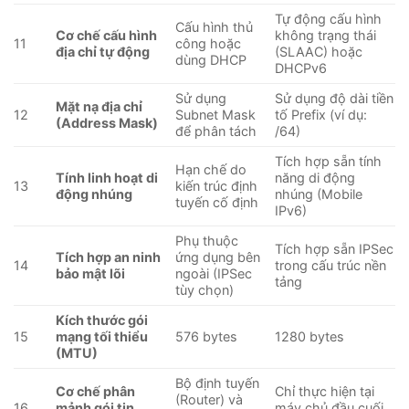
Tự động cấu hình
Cấu hình thủ
Cơ chế cấu hình
không trạng thái
11
công hoặc
địa chỉ tự động
(SLAAC) hoặc
dùng DHCP
DHCPv6
Sử dụng
Sử dụng độ dài tiền
Mặt nạ địa chỉ
12
Subnet Mask
tố Prefix (ví dụ:
(Address Mask)
để phân tách
/64)
Tích hợp sẵn tính
Hạn chế do
Tính linh hoạt di
năng di động
13
kiến trúc định
động nhúng
nhúng (Mobile
tuyến cố định
IPv6)
Phụ thuộc
Tích hợp sẵn IPSec
Tích hợp an ninh
ứng dụng bên
14
trong cấu trúc nền
bảo mật lõi
ngoài (IPSec
tảng
tùy chọn)
Kích thước gói
15
mạng tối thiểu
576 bytes
1280 bytes
(MTU)
Bộ định tuyến
Cơ chế phân
Chỉ thực hiện tại
(Router) và
16
mảnh gói tin
máy chủ đầu cuối