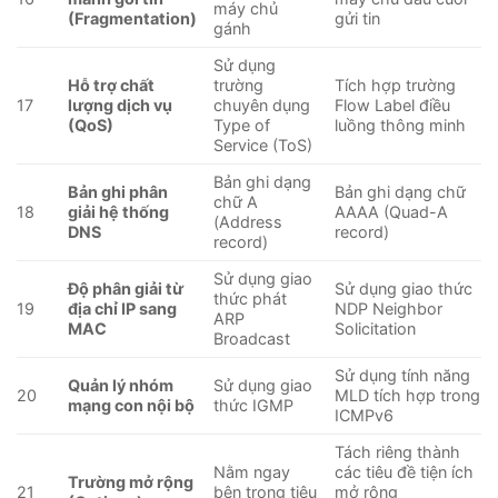
máy chủ
(Fragmentation)
gửi tin
gánh
Sử dụng
Hỗ trợ chất
trường
Tích hợp trường
17
lượng dịch vụ
chuyên dụng
Flow Label điều
(QoS)
Type of
luồng thông minh
Service (ToS)
Bản ghi dạng
Bản ghi phân
Bản ghi dạng chữ
chữ A
18
giải hệ thống
AAAA (Quad-A
(Address
DNS
record)
record)
Sử dụng giao
Độ phân giải từ
Sử dụng giao thức
thức phát
19
địa chỉ IP sang
NDP Neighbor
ARP
MAC
Solicitation
Broadcast
Sử dụng tính năng
Quản lý nhóm
Sử dụng giao
20
MLD tích hợp trong
mạng con nội bộ
thức IGMP
ICMPv6
Tách riêng thành
Nằm ngay
các tiêu đề tiện ích
Trường mở rộng
21
bên trong tiêu
mở rộng