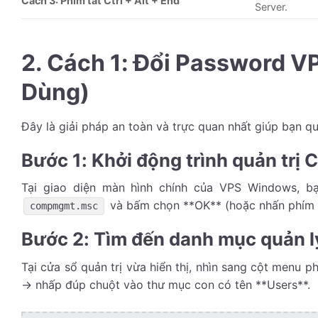
Cách 3: Phím tắt Ctrl + Alt + End
Server.
2. Cách 1: Đổi Password 
Dùng)
Đây là giải pháp an toàn và trực quan nhất giúp bạn q
Bước 1: Khởi động trình quản tr
Tại giao diện màn hình chính của VPS Windows, b
và bấm chọn **OK** (hoặc nhấn phím 
compmgmt.msc
Bước 2: Tìm đến danh mục quản l
Tại cửa sổ quản trị vừa hiển thị, nhìn sang cột menu 
-> nhấp đúp chuột vào thư mục con có tên **Users**.