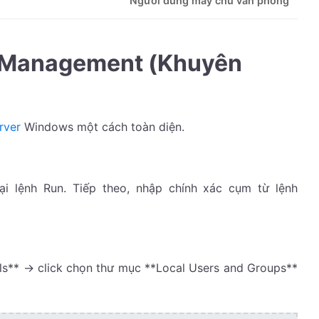
Người dùng máy chủ văn phòng
r Management (Khuyên
rver
Windows một cách toàn diện.
 lệnh Run. Tiếp theo, nhập chính xác cụm từ lệnh
ols** -> click chọn thư mục **Local Users and Groups**