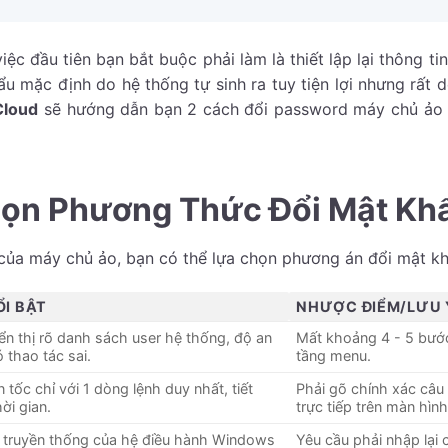
ệc đầu tiên bạn bắt buộc phải làm là thiết lập lại thông ti
 mặc định do hệ thống tự sinh ra tuy tiện lợi nhưng rất d
Cloud
sẽ hướng dẫn bạn 2 cách đổi password máy chủ ảo 
Chọn Phương Thức Đổi Mật Kh
 của máy chủ ảo, bạn có thể lựa chọn phương án đổi mật kh
ỔI BẬT
NHƯỢC ĐIỂM/LƯU 
ển thị rõ danh sách user hệ thống, độ an
Mất khoảng 4 - 5 bướ
 thao tác sai.
tầng menu.
 tốc chỉ với 1 dòng lệnh duy nhất, tiết
Phải gõ chính xác câu 
hời gian.
trực tiếp trên màn hình
 truyền thống của hệ điều hành Windows
Yêu cầu phải nhập lại