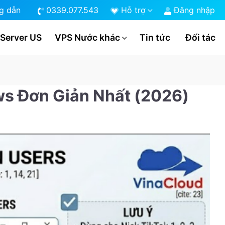
g dẫn
0339.077.543
Hỗ trợ
Đăng nhập
 Server US
VPS Nước khác
Tin tức
Đối tác
s Đơn Giản Nhất (2026)