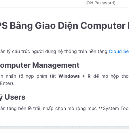
(Old Password).
VPS Bằng Giao Diện Compute
uản lý cấu trúc người dùng hệ thống trên nền tảng
Cloud Se
ị Computer Management
ạn nhấn tổ hợp phím tắt
Windows + R
để mở hộp thoại
Enter).
ý Users
phân tầng bên lề trái, nhấp chọn mở rộng mục **System To