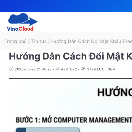
Skip
to
content
Trang chủ
/
Tin tức
/
Hướng Dẫn Cách Đổi Mật Khẩu (Pa
Hướng Dẫn Cách Đổi Mật 
2026-05-28 21:46:28
-
AZPTC92
-
2479
LƯỢT XEM