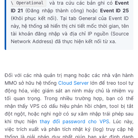
và tra cứu các bản ghi có
Event
\ Operational
ID 21
(Đăng nhập thành công) hoặc
Event ID 25
(Khôi phục kết nối). Tại tab General của Event ID
này, hệ thống sẽ hiển thị chi tiết mốc thời gian, tên
tài khoản đăng nhập và địa chỉ IP nguồn (Source
Network Address) đã thực hiện kết nối từ xa.
Đối với các nhà quản trị mạng hoặc các nhà vận hành
MMO sở hữu hệ thống
Cloud Server
lớn để treo tool tự
động hóa, việc giám sát an ninh máy chủ là nhiệm vụ
tối quan trọng. Trong nhiều trường hợp, bạn có thể
nhận thấy VPS có dấu hiệu phản hồi chậm, tool bị tắt
đột ngột, hoặc nghi ngờ có sự xâm nhập trái phép sau
khi thực hiện
thay đổi password cho VPS
. Lúc này,
việc trích xuất và phân tích nhật ký (log) truy cập hệ
thống là giải pháp duy nhất giúp bạn xác định danh