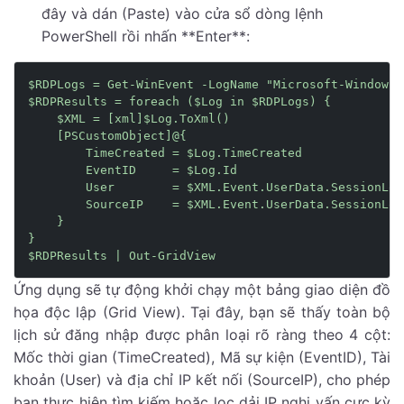
đây và dán (Paste) vào cửa sổ dòng lệnh
PowerShell rồi nhấn **Enter**:
$RDPLogs = Get-WinEvent -LogName "Microsoft-Windows-
$RDPResults = foreach ($Log in $RDPLogs) {

    $XML = [xml]$Log.ToXml()

    [PSCustomObject]@{

        TimeCreated = $Log.TimeCreated

        EventID     = $Log.Id

        User        = $XML.Event.UserData.SessionLog
        SourceIP    = $XML.Event.UserData.SessionLog
    }

}

Ứng dụng sẽ tự động khởi chạy một bảng giao diện đồ
họa độc lập (Grid View). Tại đây, bạn sẽ thấy toàn bộ
lịch sử đăng nhập được phân loại rõ ràng theo 4 cột:
Mốc thời gian (TimeCreated), Mã sự kiện (EventID), Tài
khoản (User) và địa chỉ IP kết nối (SourceIP), cho phép
bạn thực hiện tìm kiếm hoặc lọc dải IP nghi vấn cực kỳ