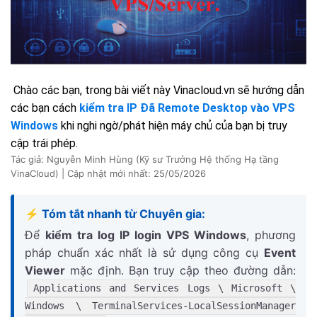
Chào các bạn, trong bài viết này
Vinacloud.vn
sẽ hướng dẫn
các bạn cách
kiểm tra IP Đã Remote Desktop vào VPS
Windows
khi nghi ngờ/phát hiện máy chủ của bạn bị truy
cập trái phép.
Tác giả: Nguyễn Minh Hùng (Kỹ sư Trưởng Hệ thống Hạ tầng
VinaCloud) | Cập nhật mới nhất:
25/05/2026
⚡ Tóm tắt nhanh từ Chuyên gia:
Để
kiểm tra log IP login VPS Windows
, phương
pháp chuẩn xác nhất là sử dụng công cụ
Event
Viewer
mặc định. Bạn truy cập theo đường dẫn:
Applications and Services Logs \ Microsoft \
Windows \ TerminalServices-LocalSessionManager