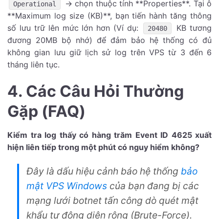
-> chọn thuộc tính **Properties**. Tại ô
Operational
**Maximum log size (KB)**, bạn tiến hành tăng thông
số lưu trữ lên mức lớn hơn (Ví dụ:
KB tương
20480
đương 20MB bộ nhớ) để đảm bảo hệ thống có đủ
không gian lưu giữ lịch sử log trên VPS từ 3 đến 6
tháng liên tục.
4. Các Câu Hỏi Thường
Gặp (FAQ)
Kiểm tra log thấy có hàng trăm Event ID 4625 xuất
hiện liên tiếp trong một phút có nguy hiểm không?
Đây là dấu hiệu cảnh báo hệ thống
bảo
mật VPS Windows
của bạn đang bị các
mạng lưới botnet tấn công dò quét mật
khẩu tự động diện rộng (Brute-Force).