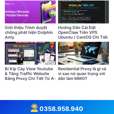
lâu hơn
cách khắc phục
Giới thiệu Trình duyệt
Hướng Dẫn Cài Đặt
chống phát hiện Dolphin
OpenClaw Trên VPS
Anty
Ubuntu / CentOS Chi Tiết
Nhất (Cập Nhật 2026)
Bí Kíp Cày View Youtube
Residential Proxy là gì và
& Tăng Traffic Website
vì sao nó quan trọng với
Bằng Proxy Chi Tiết Từ A-
dân làm MMO?
Z
0358.958.940