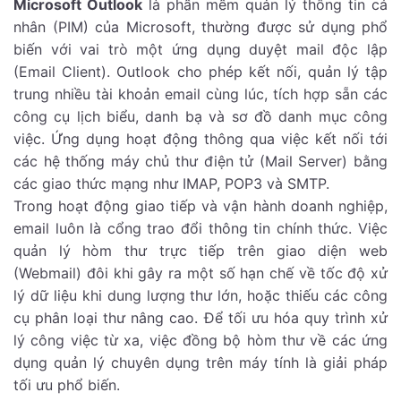
Microsoft Outlook
là phần mềm quản lý thông tin cá
nhân (PIM) của Microsoft, thường được sử dụng phổ
biến với vai trò một ứng dụng duyệt mail độc lập
(Email Client). Outlook cho phép kết nối, quản lý tập
trung nhiều tài khoản email cùng lúc, tích hợp sẵn các
công cụ lịch biểu, danh bạ và sơ đồ danh mục công
việc. Ứng dụng hoạt động thông qua việc kết nối tới
các hệ thống máy chủ thư điện tử (Mail Server) bằng
các giao thức mạng như IMAP, POP3 và SMTP.
Trong hoạt động giao tiếp và vận hành doanh nghiệp,
email luôn là cổng trao đổi thông tin chính thức. Việc
quản lý hòm thư trực tiếp trên giao diện web
(Webmail) đôi khi gây ra một số hạn chế về tốc độ xử
lý dữ liệu khi dung lượng thư lớn, hoặc thiếu các công
cụ phân loại thư nâng cao. Để tối ưu hóa quy trình xử
lý công việc từ xa, việc đồng bộ hòm thư về các ứng
dụng quản lý chuyên dụng trên máy tính là giải pháp
tối ưu phổ biến.