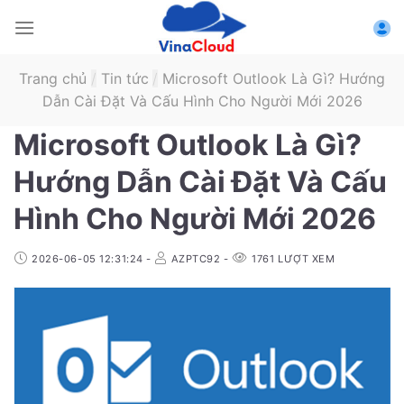
Skip
to
content
Trang chủ
/
Tin tức
/
Microsoft Outlook Là Gì? Hướng
Dẫn Cài Đặt Và Cấu Hình Cho Người Mới 2026
Microsoft Outlook Là Gì?
Hướng Dẫn Cài Đặt Và Cấu
Hình Cho Người Mới 2026
2026-06-05 12:31:24
-
AZPTC92
-
1761
LƯỢT XEM