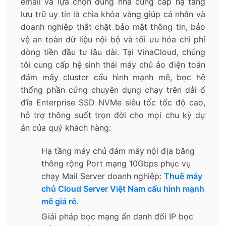
email và lựa chọn đúng nhà cung cấp hạ tầng
lưu trữ uy tín là chìa khóa vàng giúp cá nhân và
doanh nghiệp thắt chặt bảo mật thông tin, bảo
vệ an toàn dữ liệu nội bộ và tối ưu hóa chi phí
dòng tiền đầu tư lâu dài. Tại VinaCloud, chúng
tôi cung cấp hệ sinh thái máy chủ ảo điện toán
đám mây cluster cấu hình mạnh mẽ, bọc hệ
thống phần cứng chuyên dụng chạy trên dải ổ
đĩa Enterprise SSD NVMe siêu tốc tốc độ cao,
hỗ trợ thông suốt trọn đời cho mọi chu kỳ dự
án của quý khách hàng:
Hạ tầng máy chủ đám mây nội địa băng
thông rộng Port mạng 10Gbps phục vụ
chạy Mail Server doanh nghiệp:
Thuê máy
chủ Cloud Server Việt Nam cấu hình mạnh
mẽ giá rẻ
.
Giải pháp bọc mạng ẩn danh đổi IP bọc