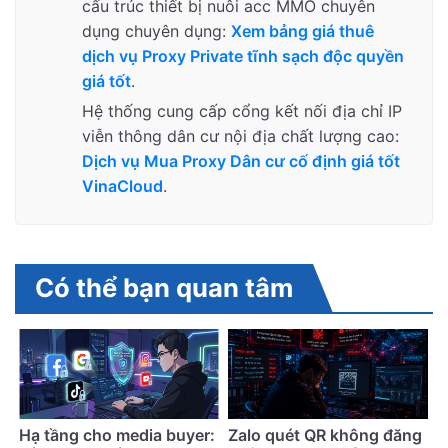
cấu trúc thiết bị nuôi acc MMO chuyên
dụng chuyên dụng:
Xem bảng giá thuê
dịch vụ Proxy Private tĩnh sạch độc quyền
giá tốt
.
Hệ thống cung cấp cổng kết nối địa chỉ IP
viễn thông dân cư nội địa chất lượng cao:
Dịch vụ Mua Proxy Dân cư cố định giá tốt
VinaCloud
.
Có thể bạn quan tâm
Hạ tầng cho media buyer:
Zalo quét QR không đăng