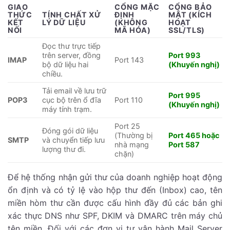
GIAO
CỔNG MẶC
CỔNG BẢO
THỨC
TÍNH CHẤT XỬ
ĐỊNH
MẬT (KÍCH
KẾT
LÝ DỮ LIỆU
(KHÔNG
HOẠT
NỐI
MÃ HÓA)
SSL/TLS)
Đọc thư trực tiếp
trên server, đồng
Port 993
IMAP
Port 143
bộ dữ liệu hai
(Khuyến nghị)
chiều.
Tải email về lưu trữ
Port 995
POP3
cục bộ trên ổ đĩa
Port 110
(Khuyến nghị)
máy tính trạm.
Port 25
Đóng gói dữ liệu
(Thường bị
Port 465 hoặc
SMTP
và chuyển tiếp lưu
nhà mạng
Port 587
lượng thư đi.
chặn)
Để hệ thống nhận gửi thư của doanh nghiệp hoạt động
ổn định và có tỷ lệ vào hộp thư đến (Inbox) cao, tên
miền hòm thư cần được cấu hình đầy đủ các bản ghi
xác thực DNS như SPF, DKIM và DMARC trên máy chủ
tên miền. Đối với các đơn vị tự vận hành Mail Server