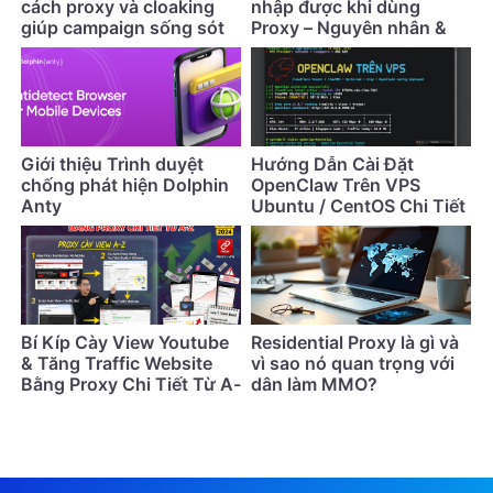
cách proxy và cloaking
nhập được khi dùng
giúp campaign sống sót
Proxy – Nguyên nhân &
lâu hơn
cách khắc phục
Giới thiệu Trình duyệt
Hướng Dẫn Cài Đặt
chống phát hiện Dolphin
OpenClaw Trên VPS
Anty
Ubuntu / CentOS Chi Tiết
Nhất (Cập Nhật 2026)
Bí Kíp Cày View Youtube
Residential Proxy là gì và
& Tăng Traffic Website
vì sao nó quan trọng với
Bằng Proxy Chi Tiết Từ A-
dân làm MMO?
Z