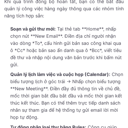
Khi quá trình đồng bộ hoàn tất, bạn có thể bắt đầu
quản lý công việc hàng ngày thông qua các nhóm tính
năng tích hợp sẵn:
Soạn và gửi thư mới:
Tại thẻ tab **Home**, nhấp
chọn nút **New Email**. Điền địa chỉ người nhận
vào dòng *To*, cấu hình gửi bản sao công khai qua
ô *Cc* hoặc bản sao ẩn danh qua ô *Bcc*, viết tiêu
đề thư và nhập nội dung văn bản trước khi bấm nút
gửi.
Quản lý lịch làm việc và cuộc họp (Calendar):
Chọn
biểu tượng lịch ở góc trái -> Nhấp chọn biểu tượng
**New Meeting**. Điền đầy đủ thông tin về chủ đề,
mốc thời gian bắt đầu bắt đầu và mốc thời gian kết
thúc kết thúc. Bạn có thể thêm trực tiếp danh sách
nhân sự tham gia để hệ thống tự gửi email lời mời
họp tự động.
Tự động phân loại thư bằng Rules:
Công cụ giúp