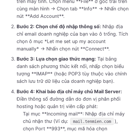
trên máy tính. Chọn menu **File** ở góc trái trên
cùng màn hình -> Chọn tab **Info** -> Nhấn chọn
nút **Add Account**.
Bước 2: Chọn chế độ nhập thông số:
Nhập địa
chỉ email doanh nghiệp của bạn vào ô trống. Tích
chọn ô mục *Let me set up my account
manually* -> Nhấn chọn nút **Connect**.
Bước 3: Lựa chọn giao thức mạng:
Tại bảng
danh sách phương thức kết nối, nhấp chọn biểu
tượng **IMAP** (hoặc POP3 tùy thuộc vào chính
sách lưu trữ dữ liệu của doanh nghiệp bạn).
Bước 4: Khai báo địa chỉ máy chủ Mail Server:
Điền thông số đường dẫn do đơn vị phân phối
hosting hoặc quản trị viên cấp phát:
Tại mục **Incoming mail**: Nhập địa chỉ máy
chủ nhận thư (Ví dụ:
),
mail.tenmien.com
chọn Port **993**, mục mã hóa chọn