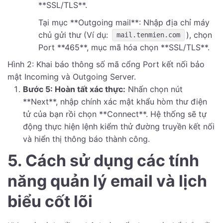
**SSL/TLS**.
Tại mục **Outgoing mail**: Nhập địa chỉ máy
chủ gửi thư (Ví dụ:
), chọn
mail.tenmien.com
Port **465**, mục mã hóa chọn **SSL/TLS**.
Hình 2: Khai báo thông số mã cổng Port kết nối bảo
mật Incoming và Outgoing Server.
Bước 5: Hoàn tất xác thực:
Nhấn chọn nút
**Next**, nhập chính xác mật khẩu hòm thư điện
tử của bạn rồi chọn **Connect**. Hệ thống sẽ tự
động thực hiện lệnh kiểm thử đường truyền kết nối
và hiển thị thông báo thành công.
5. Cách sử dụng các tính
năng quản lý email và lịch
biểu cốt lõi