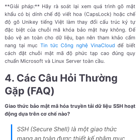
**Giải pháp:** Hãy rà soát lại xem quá trình gõ mật
khẩu có bị dính chế độ viết hoa (CapsLock) hoặc chế
độ gõ Unikey tiếng Việt làm thay đổi cấu trúc ký tự
đặc biệt của chuỗi mã khóa bảo mật hay không. Để
bảo vệ an toàn cho dữ liệu, bạn nên tham khảo cẩm
nang tại mục
Tin tức Công nghệ VinaCloud
để biết
cách đặt chuỗi mật mã độ phức tạp cao đúng quy
chuẩn Microsoft và Linux Server toàn cầu.
4. Các Câu Hỏi Thường
Gặp (FAQ)
Giao thức bảo mật mã hóa truyền tải dữ liệu SSH hoạt
động dựa trên cơ chế nào?
SSH (Secure Shell) là một giao thức
mạng an toàn được thiết kế nhằm mục