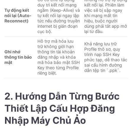
duy trì kết nối mạng
kết nối lại. Phiên làm
Tự động kết
ngầm (Keep-Alive) và
việc sẽ bị sập ngay
nối lại (Auto-
tự kết nối lại ngay lập
khi mạng mất tín
Reconnect)
tức nếu đường truyền
hiệu, buộc người
internet bị gián đoạn
dùng phải tắt app mở
cục bộ.
lại từ đầu.
Hỗ trợ mã hóa lưu
Khả năng lưu trữ
trữ không giới hạn
Profile thô sơ, quy
Ghi nhớ
thông tin tài khoản
trình nạp SSH Key
thông tin bảo
đăng nhập và khóa
phức tạp, dễ thao tác
mật
mã hóa bảo mật SSH
sai cấu hình đường
Key theo từng Profile
dẫn tệp tin `.ppk`.
riêng biệt.
2. Hướng Dẫn Từng Bước
Thiết Lập Cấu Hợp Đăng
Nhập Máy Chủ Ảo