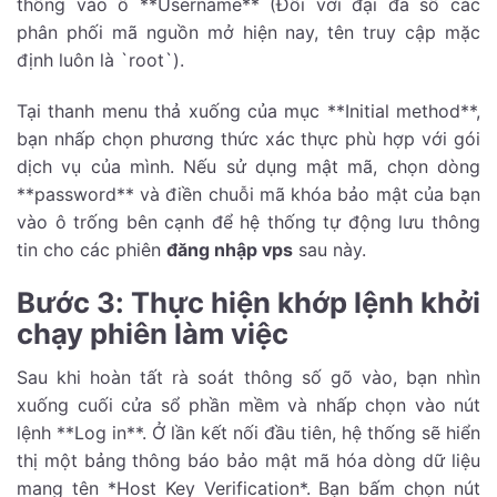
thống vào ô **Username** (Đối với đại đa số các
phân phối mã nguồn mở hiện nay, tên truy cập mặc
định luôn là `root`).
Tại thanh menu thả xuống của mục **Initial method**,
bạn nhấp chọn phương thức xác thực phù hợp với gói
dịch vụ của mình. Nếu sử dụng mật mã, chọn dòng
**password** và điền chuỗi mã khóa bảo mật của bạn
vào ô trống bên cạnh để hệ thống tự động lưu thông
tin cho các phiên
đăng nhập vps
sau này.
Bước 3: Thực hiện khớp lệnh khởi
chạy phiên làm việc
Sau khi hoàn tất rà soát thông số gõ vào, bạn nhìn
xuống cuối cửa sổ phần mềm và nhấp chọn vào nút
lệnh **Log in**. Ở lần kết nối đầu tiên, hệ thống sẽ hiển
thị một bảng thông báo bảo mật mã hóa dòng dữ liệu
mang tên *Host Key Verification*. Bạn bấm chọn nút