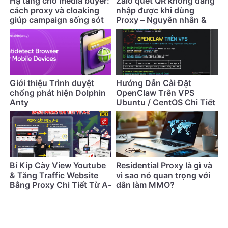
Hạ tầng cho media buyer:
Zalo quét QR không đăng
cách proxy và cloaking
nhập được khi dùng
giúp campaign sống sót
Proxy – Nguyên nhân &
lâu hơn
cách khắc phục
Giới thiệu Trình duyệt
Hướng Dẫn Cài Đặt
chống phát hiện Dolphin
OpenClaw Trên VPS
Anty
Ubuntu / CentOS Chi Tiết
Nhất (Cập Nhật 2026)
Bí Kíp Cày View Youtube
Residential Proxy là gì và
& Tăng Traffic Website
vì sao nó quan trọng với
Bằng Proxy Chi Tiết Từ A-
dân làm MMO?
Z