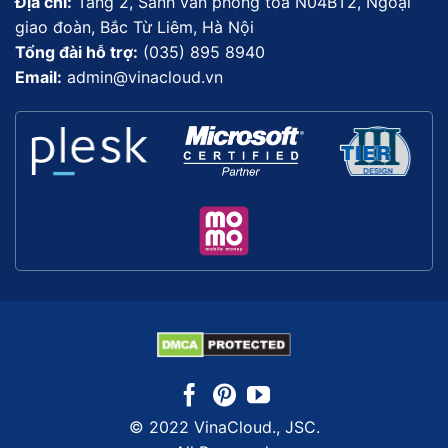
Địa chỉ:
Tầng 2, Sảnh văn phòng toà N04BT2, Ngoại
giao đoàn, Bắc Từ Liêm, Hà Nội
Tổng đài hỗ trợ:
(035) 895 8940
Email:
admin@vinacloud.vn
© 2022 VinaCloud., JSC.