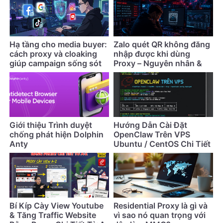
Hạ tầng cho media buyer:
Zalo quét QR không đăng
cách proxy và cloaking
nhập được khi dùng
giúp campaign sống sót
Proxy – Nguyên nhân &
lâu hơn
cách khắc phục
Giới thiệu Trình duyệt
Hướng Dẫn Cài Đặt
chống phát hiện Dolphin
OpenClaw Trên VPS
Anty
Ubuntu / CentOS Chi Tiết
Nhất (Cập Nhật 2026)
Bí Kíp Cày View Youtube
Residential Proxy là gì và
& Tăng Traffic Website
vì sao nó quan trọng với