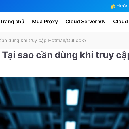
Hướn
Trang chủ
Mua Proxy
Cloud Server VN
Cloud
 cần dùng khi truy cập Hotmail/Outlook?
? Tại sao cần dùng khi truy c