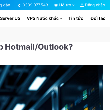
g dẫn
0339.077.543
Hỗ trợ
Đăng nhập
 Server US
VPS Nước khác
Tin tức
Đối tác
ập Hotmail/Outlook?