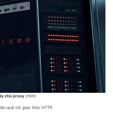
áy chủ proxy
chính:
iệu quả với giao thức HTTP.