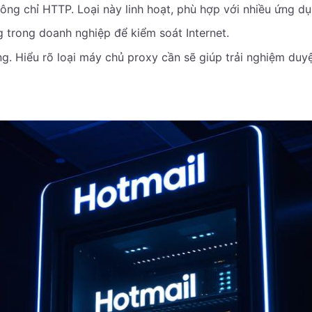
không chỉ HTTP. Loại này linh hoạt, phù hợp với nhiều ứng dụ
g trong doanh nghiệp để kiểm soát Internet.
. Hiểu rõ loại máy chủ proxy cần sẽ giúp trải nghiệm duy