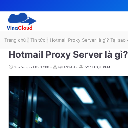
Skip
to
content
Trang chủ
/
Tin tức
/
Hotmail Proxy Server là gì? Tại sao
Hotmail Proxy Server là gì
2025-08-21 09:17:00
-
QUAN24H
-
527
LƯỢT XEM