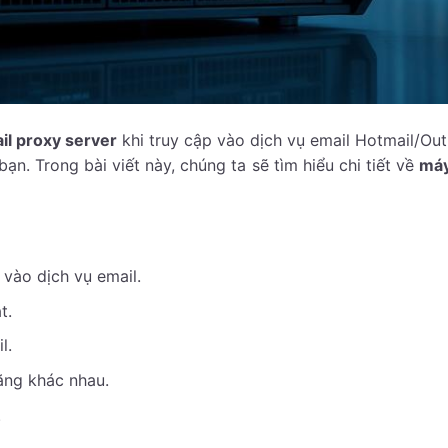
il proxy server
khi truy cập vào dịch vụ email Hotmail/Ou
ạn. Trong bài viết này, chúng ta sẽ tìm hiểu chi tiết về
máy
 vào dịch vụ email.
t.
l.
ăng khác nhau.
.