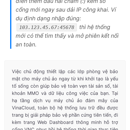
điền thêm dấu hai chấm (:) kèm số
cổng mới ngay sau dải IP công khai. Ví
dụ định dạng nhập đúng:
thì hệ thống
103.123.45.67:45678
mới có thể tìm thấy và mở phiên kết nối
an toàn.
Việc chủ động thiết lập các lớp phòng vệ bảo
mật cho máy chủ ảo ngay từ khi khởi tạo là yếu
tố sống còn giúp bảo vệ toàn vẹn tài sản số, tài
khoản MMO và dữ liệu công việc của bạn. Tại
hạ tầng dịch vụ máy chủ ảo đám mây của
VinaCloud, toàn bộ hệ thống lưu trữ đều được
trang bị giải pháp bảo vệ phần cứng tiên tiến, đi
kèm trang Web Dashboard thông minh hỗ trợ
cổng VNC phục hồi hệ thống thời gian thực tiện