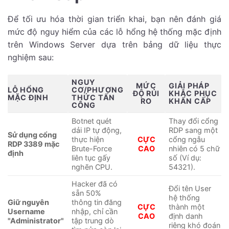
Để tối ưu hóa thời gian triển khai, bạn nên đánh giá
mức độ nguy hiểm của các lỗ hổng hệ thống mặc định
trên Windows Server dựa trên bảng dữ liệu thực
nghiệm sau:
NGUY
MỨC
GIẢI PHÁP
LỖ HỔNG
CƠ/PHƯƠNG
ĐỘ RỦI
KHẮC PHỤC
MẶC ĐỊNH
THỨC TẤN
RO
KHẨN CẤP
CÔNG
Botnet quét
Thay đổi cổng
dải IP tự động,
RDP sang một
Sử dụng cổng
thực hiện
CỰC
cổng ngẫu
RDP 3389 mặc
Brute-Force
CAO
nhiên có 5 chữ
định
liên tục gấy
số (Ví dụ:
nghẽn CPU.
54321).
Hacker đã có
Đổi tên User
sẵn 50%
hệ thống
Giữ nguyên
thông tin đăng
CỰC
thành một
Username
nhập, chỉ cần
CAO
định danh
"Administrator"
tập trung dò
riêng khó đoán