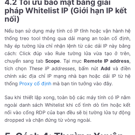
4.2 Tối ưu bảo mật bằng giải
pháp Whitelist IP (Giới hạn IP kết
nối)
Nếu bạn sử dụng máy tính có IP tĩnh hoặc vận hành hệ
thống treo tool thông qua dải mạng an toàn cố định,
hãy ép tường lửa chỉ nhận lệnh từ các dải IP này bằng
cách: Click đúp vào Rule tường lửa vừa tạo ở trên,
chuyển sang tab
Scope
. Tại mục
Remote IP address
,
tích chọn
These IP addresses
, bấm nút
Add
và điền
chính xác địa chỉ IP mạng nhà bạn hoặc dải IP từ hệ
thống
Proxy cố định
mà bạn tin tưởng vào đây.
Sau khi thiết lập xong, toàn bộ các máy tính có IP nằm
ngoài danh sách Whitelist khi cố tình dò tìm hoặc kết
nối vào cổng RDP của bạn đều sẽ bị tường lửa tự động
dropped và chặn đứng từ vòng ngoài.