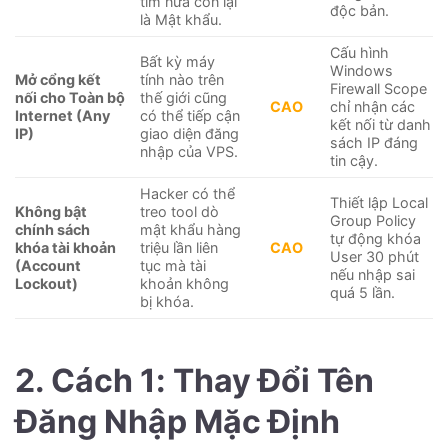
tìm nửa còn lại
độc bản.
là Mật khẩu.
Cấu hình
Bất kỳ máy
Windows
Mở cổng kết
tính nào trên
Firewall Scope
nối cho Toàn bộ
thế giới cũng
CAO
chỉ nhận các
Internet (Any
có thể tiếp cận
kết nối từ danh
IP)
giao diện đăng
sách IP đáng
nhập của VPS.
tin cậy.
Hacker có thể
Thiết lập Local
Không bật
treo tool dò
Group Policy
chính sách
mật khẩu hàng
tự động khóa
khóa tài khoản
triệu lần liên
CAO
User 30 phút
(Account
tục mà tài
nếu nhập sai
Lockout)
khoản không
quá 5 lần.
bị khóa.
2. Cách 1: Thay Đổi Tên
Đăng Nhập Mặc Định