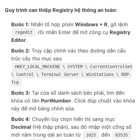
Quy trình can thiệp Registry hệ thống an toàn:
Bước 1:
Nhấn tổ hợp phím
Windows + R
, gõ lệnh
rồi nhấn Enter để mở công cụ
Registry
regedit
Editor
.
Bước 2:
Truy cập chính xác theo đường dẫn cấu
trúc cây thư mục sau:
HKEY_LOCAL_MACHINE \ SYSTEM \ CurrentControlSet
\ Control \ Terminal Server \ WinStations \ RDP-
Tcp
Bước 3:
Tại cửa sổ danh sách bên phải, tìm đến
khóa có tên
PortNumber
. Click đúp chuột vào khóa
này để mở bảng chỉnh sửa.
Bước 4:
Chuyển tùy chọn hiển thị sang mục
Decimal
(Hệ thập phân), sau đó nhập một cổng số
mới nằm trong dải an toàn từ
đến
1025
65535