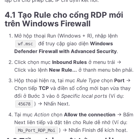
lập chỉ cho phép các IP chỉ định kết nối.
4.1 Tạo Rule cho cổng RDP mới
trên Windows Firewall
Mở hộp thoại Run (Windows + R), nhập lệnh
để truy cập giao diện
Windows
wf.msc
Defender Firewall with Advanced Security
.
Click chọn mục
Inbound Rules
ở menu trái ->
Click vào lệnh
New Rule...
ở thanh menu bên phải.
Hộp thoại hiện ra, tại mục
Rule Type
chọn
Port
->
Chọn tiếp
TCP
và điền số cổng mới bạn vừa thay
đổi ở Bước 3 vào ô
Specific local ports
(Ví dụ:
) -> Nhấn Next.
45678
Tại mục
Action
chọn
Allow the connection
-> Bấm
Next liên tiếp và đặt tên cho Rule dễ nhớ (Ví dụ:
) -> Nhấn Finish để kích hoạt.
Mo_Port_RDP_Moi