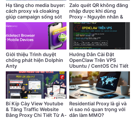
Hạ tầng cho media buyer:
Zalo quét QR không đăng
cách proxy và cloaking
nhập được khi dùng
giúp campaign sống sót
Proxy – Nguyên nhân &
lâu hơn
cách khắc phục
Giới thiệu Trình duyệt
Hướng Dẫn Cài Đặt
chống phát hiện Dolphin
OpenClaw Trên VPS
Anty
Ubuntu / CentOS Chi Tiết
Nhất (Cập Nhật 2026)
Bí Kíp Cày View Youtube
Residential Proxy là gì và
& Tăng Traffic Website
vì sao nó quan trọng với
Bằng Proxy Chi Tiết Từ A-
dân làm MMO?
Z